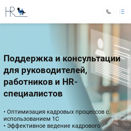
Харитонова Людмила Викторовна
Обо мне
Услуги
Обучающий курс
Поддержка и консультации
Кадровый компас
Контакты
для руководителей,
Заказать
работников и HR-
kharitonova_hrm@mail.ru
+7 (993) 590-54-91
специалистов
Обратный вызов
• Оптимизация кадровых процессов с
использованием 1С
• Эффективное ведение кадрового